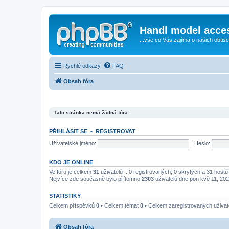
Handl model acce
...vše co Vás zajímá o našich obtis
Rychlé odkazy
FAQ
Obsah fóra
Tato stránka nemá žádná fóra.
PŘIHLÁSIT SE
•
REGISTROVAT
Uživatelské jméno:
Heslo:
KDO JE ONLINE
Ve fóru je celkem
31
uživatelů :: 0 registrovaných, 0 skrytých a 31 host
Nejvíce zde současně bylo přítomno
2303
uživatelů dne pon kvě 11, 20
STATISTIKY
Celkem příspěvků
0
• Celkem témat
0
• Celkem zaregistrovaných uživa
Obsah fóra