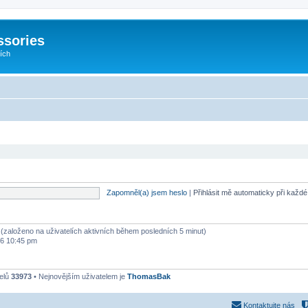
ssories
cích
Zapomněl(a) jsem heslo
|
Přihlásit mě automaticky při každ
ů (založeno na uživatelích aktivních během posledních 5 minut)
26 10:45 pm
telů
33973
• Nejnovějším uživatelem je
ThomasBak
Kontaktujte nás